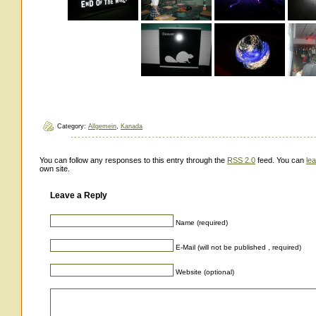
Category:
Allgemein
,
Kanada
You can follow any responses to this entry through the
RSS 2.0
feed. You can
le
own site.
Leave a Reply
Name (required)
E-Mail (will not be published , required)
Website (optional)