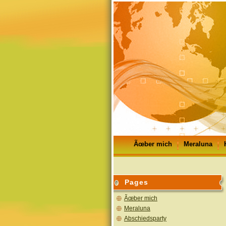
Ãœber mich
Meraluna
GÃ¤stebuch
Impressum
Pages
Ãœber mich
Meraluna
Abschiedsparty