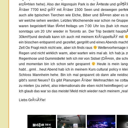
erzÃ¤hlen hehe). Also der Algonquin Park is der Ã¤lteste und grÃ¶ÃŸt
Ã¼ber 7700 km2 grÃŸ mit Ã¼ber 1500 Seen und deswegen perfekt 
auch alle typischen Tierchen wie Elche, Biber und BÃ¤ren aber es i
wir welche sehen werden. Letztes Wochenende war schon ne Gruppe i
waren begeistert! Man fÃ¤hrt freitags um 7:00 Uhr los (bah ich m
sonntags um 20 Uhr wieder in Toronto an. Der Trip besteht haupts
30km!!!)und deshalb kann ich auch mit meinem KrÃ¼ppelfuÃŸ mit
ein bisschen entspannt und gezeltet, gergrillt und eines Abends mac
Zelt Oo Fragt mich nicht wie, aber ich finds raus
Wettervorhersage is
Regen und nicht wirklich warm, aber warten wirs mal ab. Ich hab j
Regenhose und Gummistiefel leih ich mir von Sidsel (DÃ¤nin, die scho
und momentan bin ich schon sehr gespannt
Heute is mein lang
habt…grml…heut Abend hab ich in meinem Kurs cultural policy n kl
Schloss Mannheim hehe. Bin ich mal gespannt ob dann alle neidisc
gibt’s sonst Neues? Es gibt Planungen Ã¼ber Weihnachten ne cotta
zu mieten (zu zehnt, also internationals die eben nicht heimfliegen) 
Ich glaub das war so das meiste! Meld mich wieder nach meinem „rea
Liebs GrÃ¼ÃŸle!