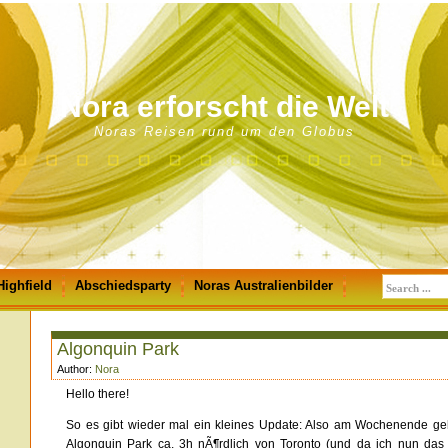
Nora erforscht die Welt
Noras Reisen rund um den Globus
Highfield
Abschiedsparty
Noras Australienbilder
Algonquin Park
Author:
Nora
Hello there!
So es gibt wieder mal ein kleines Update: Also am Wochenende geh
Algonquin Park ca. 3h nÃ¶rdlich von Toronto (und da ich nun das 