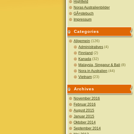
Highfield
Noras Australienbilder
GÃ¤stebuch
Impressum
Categories
Allgemein
(126)
Administratives
(4)
Finnland
(2)
Kanada
(32)
Malaysia, Singapur & Bali
(8)
Nora in Australien
(44)
Vietnam
(23)
Archives
November 2016
Februar 2016
August 2015
Januar 2015
Oktober 2014
September 2014