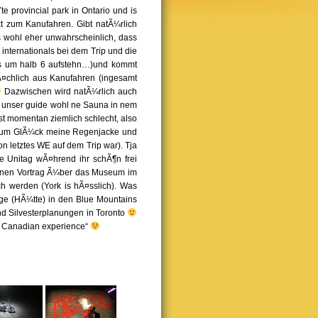
e provincial park in Ontario und is
zum Kanufahren. Gibt natÃ¼rlich
s wohl eher unwahrscheinlich, dass
nternationals bei dem Trip und die
uss um halb 6 aufstehn…)und kommt
Ã¤chlich aus Kanufahren (ingesamt
Dazwischen wird natÃ¼rlich auch
ht unser guide wohl ne Sauna in nem
t momentan ziemlich schlecht, also
a zum GlÃ¼ck meine Regenjacke und
n letztes WE auf dem Trip war). Tja
e Unitag wÃ¤hrend ihr schÃ¶n frei
einen Vortrag Ã¼ber das Museum im
h werden (York is hÃ¤sslich). Was
ge (HÃ¼tte) in den Blue Mountains
und Silvesterplanungen in Toronto
l Canadian experience“