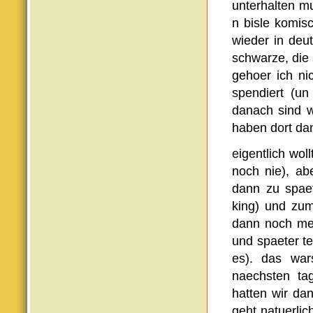
unterhalten m
n bisle komis
wieder in deu
schwarze, die 
gehoer ich ni
spendiert (un
danach sind w
haben dort da
eigentlich wol
noch nie), ab
dann zu spaet
king) und zum
dann noch me
und spaeter te
es). das war
naechsten ta
hatten wir da
geht natuerlic