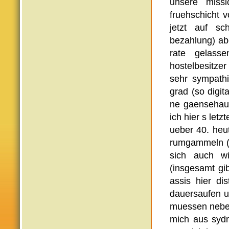
unsere miss
fruehschicht 
jetzt auf sc
bezahlung) ab
rate gelass
hostelbesitze
sehr sympathi
grad (so digit
ne gaensehaut
ich hier s let
ueber 40. heu
rumgammeln (o
sich auch wi
(insgesamt gi
assis hier di
dauersaufen u
muessen neben
mich aus syd