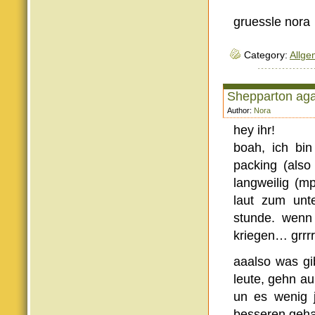
gruessle nora
Category:
Allge
Shepparton aga
Author:
Nora
hey ihr!
boah, ich bin
packing (also
langweilig (m
laut zum unt
stunde. wenn
kriegen… grrrrr
aaalso was gi
leute, gehn au
un es wenig 
besseren geha