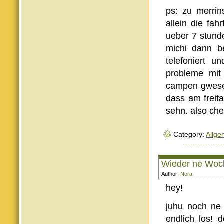
ps: zu merrin
allein die fa
ueber 7 stunde
michi dann b
telefoniert 
probleme mit
campen gwesen
dass am freita
sehn. also che
Category:
Allge
Wieder ne Woc
Author:
Nora
hey!
juhu noch ne
endlich los! 