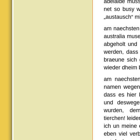
adelaide muss
net so busy w
„austausch“ mi
am naechsten 
australia muse
abgeholt und 
werden, dass 
braeune sich 
wieder dheim b
am naechsten
namen wegen d
dass es hier 
und deswegen
wurden, deme
tierchen! leid
ich un meine 
eben viel ver