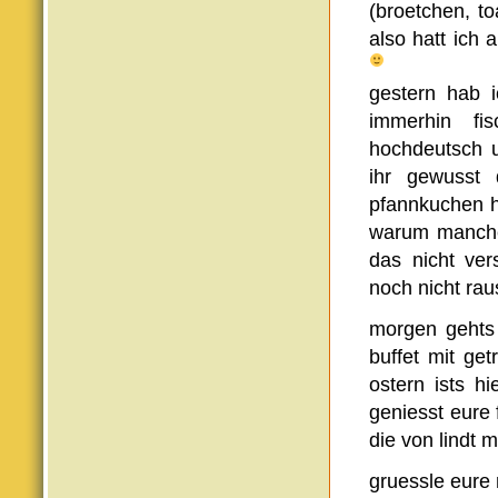
(broetchen, to
also hatt ich
gestern hab 
immerhin fi
hochdeutsch u
ihr gewusst 
pfannkuchen h
warum manche
das nicht ver
noch nicht ra
morgen gehts 
buffet mit ge
ostern ists h
geniesst eure 
die von lindt 
gruessle eure