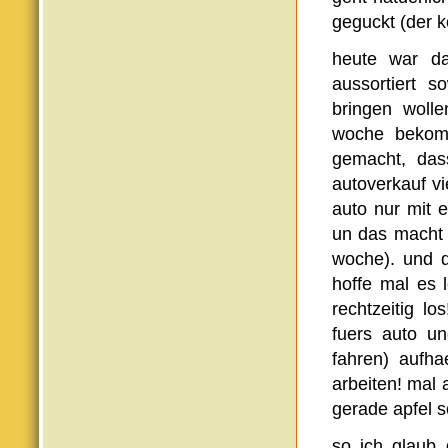
geguckt (der k
heute war d
aussortiert 
bringen wolle
woche bekomm
gemacht, das
autoverkauf v
auto nur mit e
un das macht 
woche). und d
hoffe mal es 
rechtzeitig l
fuers auto u
fahren) aufh
arbeiten! mal 
gerade apfel s
so ich glaub