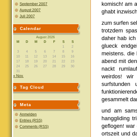
komisch! am a
September 2007
August 2007
ghabt inzwisch
Juli 2007
zum surfen sel
Calendar
trotzdem spa
August 2026
daher hab ich 
M
D
M
D
F
S
S
glueck endge
1
2
3
4
5
6
7
8
9
meistens. die 
10
11
12
13
14
15
16
abend mit den 
17
18
19
20
21
22
23
24
25
26
27
28
29
30
nackt rumlauf
31
weirdos! wi
« Nov.
surfstunden 
Tag Cloud
funktionierend
gesammelt dam
Meta
und am samst
Anmelden
hanggliding t
Entries (RSS)
geflogen! war
Comments (RSS)
ortszeit und d