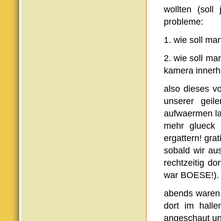
wollten (soll
probleme:
1. wie soll m
2. wie soll m
kamera innerh
also dieses v
unserer geil
aufwaermen la
mehr glueck 
ergattern! gr
sobald wir a
rechtzeitig d
war BOESE!).
abends waren 
dort im halle
angeschaut un