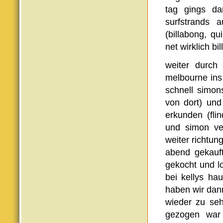
tag gings da
surfstrands a
(billabong, qu
net wirklich b
weiter durch
melbourne ins
schnell simon
von dort) und
erkunden (flin
und simon ver
weiter richtun
abend gekauft
gekocht und l
bei kellys ha
haben wir dan
wieder zu seh
gezogen war