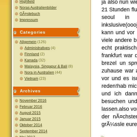
ja also nun w
Highfield
Noras Australienbilder
21 Stunden fl
GÃ¤stebuch
seoul in 
Impressum
inkslusive(oo
kann und vor 
Categories
viele andere 
Allgemein
(126)
echt praktisc
Administratives
(4)
Finnland
(2)
frankfurt war
Kanada
(32)
brezel un sp
Malaysia, Singapur & Bali
(8)
zuhause war a
Nora in Australien
(44)
vor und es is
Vietnam
(23)
reden!hab mic
Archives
und ich dann
besuchen und 
November 2016
Februar 2016
lassen.also vo
August 2015
der nÃ¤chste
Januar 2015
grÃ¼ssle eure
Oktober 2014
September 2014