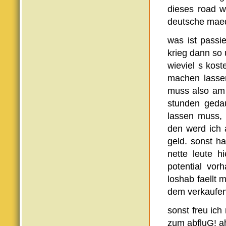
dieses road wo
deutsche maede
was ist passi
krieg dann so 
wieviel s kost
machen lassen
muss also am 
stunden gedau
lassen muss, 
den werd ich 
geld. sonst ha
nette leute h
potential vor
loshab faellt 
dem verkaufen
sonst freu ich
zum abfluG! a