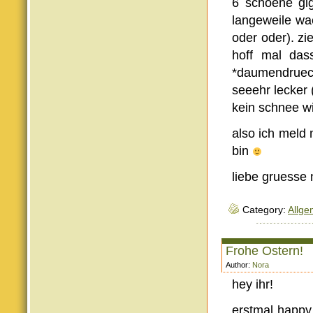
6 schoene gig
langeweile wa
oder oder). zi
hoff mal das
*daumendrueck
seeehr lecker 
kein schnee wi
also ich meld
bin
liebe gruesse 
Category:
Allge
Frohe Ostern!
Author:
Nora
hey ihr!
erstmal happy 