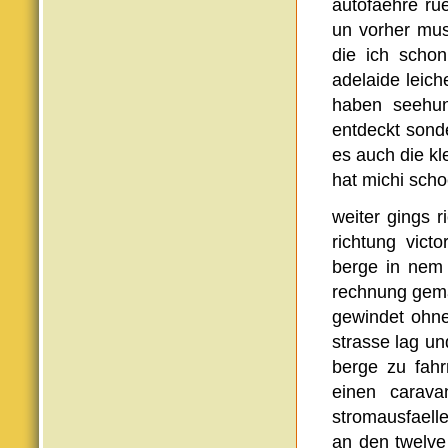
autofaehre ru
un vorher mus
die ich schon
adelaide leic
haben seehun
entdeckt sond
es auch die kl
hat michi scho
weiter gings r
richtung vict
berge in nem 
rechnung gema
gewindet ohne
strasse lag un
berge zu fah
einen carava
stromausfaell
an den twelve