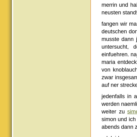
merrin und hab
neusten stand
fangen wir mal
deutschen dort
musste dann 
untersucht,
einfuehren. n
maria entdeck
von knoblauch
zwar insgesam
auf ner streck
jedenfalls in
werden naemli
weiter zu
sim
simon und ich 
abends dann 