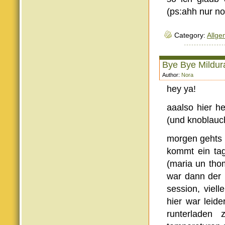
(ps:ahh nur no
Category:
Allge
Bye Bye Mildur
Author:
Nora
hey ya!
aaalso hier h
(und knoblauc
morgen gehts 
kommt ein tag
(maria un tho
war dann der l
session, viel
hier war leid
runterladen