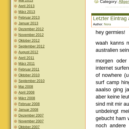
Mai 2013
Category:
Allge
April 2013
März 2013
Februar 2013
Letzter Eintrag
Januar 2013
Author:
Nora
Dezember 2012
hey germies!
November 2012
Oktober 2012
waah kanns ne
September 2012
australien sein
August 2012
April 2011
morgen oder 
März 2011
internet surfe
Februar 2011
of nowhere (u
Oktober 2010
September 2010
surf camp hin
Mai 2008
aaalso ging j
April 2008
aber keine leu
März 2008
sind mit mir a
Februar 2008
Januar 2008
unbdeingt mei
Dezember 2007
gebucht ham w
November 2007
noch andere 
Oktober 2007