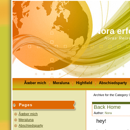
Nora erf
Noras Reis
Ãœber mich
Meraluna
Highfield
Abschiedsparty
GÃ¤stebuch
Impressum
Archive for the Category ◊
Pages
Back Home
Author:
Nora
Ãœber mich
Meraluna
hey!
Abschiedsparty