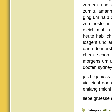
zurueck und 
zum tullamarin
ging um halb 
zum hostel, i
gleich mal in
heute hab ic
losgeht und a
dann donnerst
check schon 
morgens um 8e
doofen sydney
jetzt genies
vielleicht go
entlang (michi
liebe gruesse
Category:
Allge