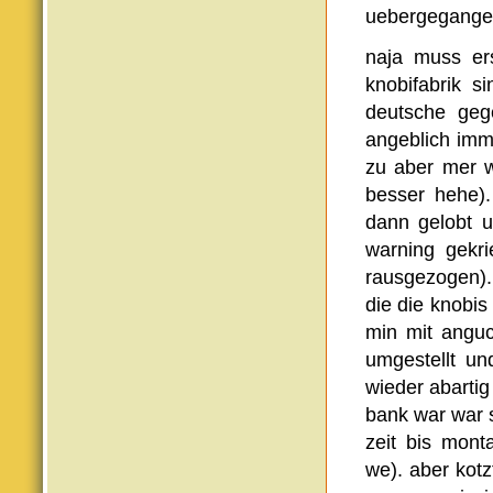
uebergegangen
naja muss ers
knobifabrik s
deutsche geg
angeblich imm
zu aber mer 
besser hehe)
dann gelobt u
warning gekri
rausgezogen).
die die knobis
min mit angu
umgestellt und
wieder abartig
bank war war s
zeit bis mon
we). aber kot