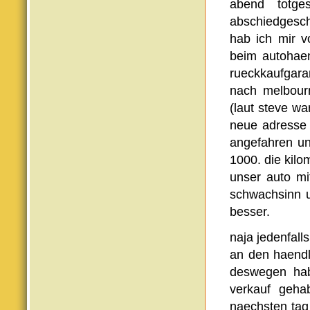
abend totge
abschiedgesch
hab ich mir 
beim autohaen
rueckkaufgara
nach melbour
(laut steve wa
neue adresse 
angefahren un
1000. die kilo
unser auto mi
schwachsinn u
besser.
naja jedenfall
an den haendl
deswegen hab
verkauf geha
naechsten tag 