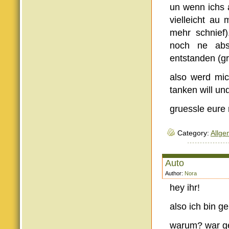
un wenn ichs 
vielleicht au 
mehr schnief)
noch ne absc
entstanden (g
also werd mi
tanken will un
gruessle eure
Category:
Allge
Auto
Author:
Nora
hey ihr!
also ich bin g
warum? war ges