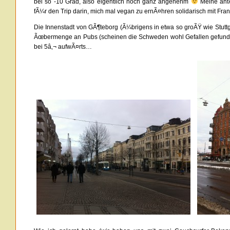
bei so -10 Grad, also eigentlich noch ganz angenehm
Meine anfÃ
fÃ¼r den Trip darin, mich mal vegan zu ernÃ¤hren solidarisch mit Franz
Die Innenstadt von GÃ¶teborg (Ã¼brigens in etwa so groÃŸ wie Stuttgart)
Ãœbermenge an Pubs (scheinen die Schweden wohl Gefallen gefunde
bei 5â‚¬ aufwÃ¤rts…