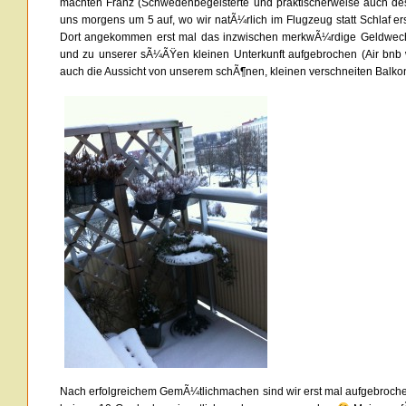
machten Franz (Schwedenbegeisterte und praktischerweise auch de
uns morgens um 5 auf, wo wir natÃ¼rlich im Flugzeug statt Schlaf er
Dort angekommen erst mal das inzwischen merkwÃ¼rdige Geldwechse
und zu unserer sÃ¼ÃŸen kleinen Unterkunft aufgebrochen (Air bnb 
auch die Aussicht von unserem schÃ¶nen, kleinen verschneiten Balko
Nach erfolgreichem GemÃ¼tlichmachen sind wir erst mal aufgebroche