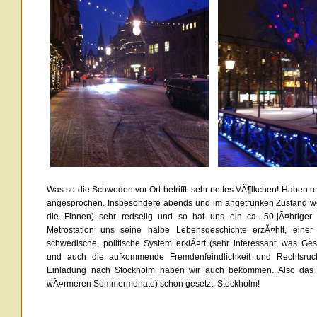
Was so die Schweden vor Ort betrifft: sehr nettes VÃ¶lkchen! Haben 
angesprochen. Insbesondere abends und im angetrunken Zustand w
die Finnen) sehr redselig und so hat uns ein ca. 50-jÃ¤hriger
Metrostation uns seine halbe Lebensgeschichte erzÃ¤hlt, eine
schwedische, politische System erklÃ¤rt (sehr interessant, was Gesc
und auch die aufkommende Fremdenfeindlichkeit und Rechtsruc
Einladung nach Stockholm haben wir auch bekommen. Also das nÃ
wÃ¤rmeren Sommermonate) schon gesetzt: Stockholm!