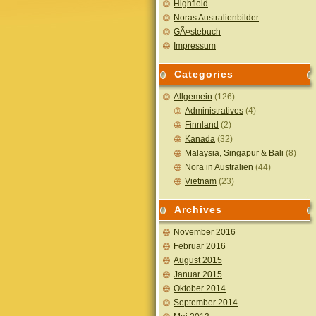
Highfield
Noras Australienbilder
GÃ¤stebuch
Impressum
Categories
Allgemein
(126)
Administratives
(4)
Finnland
(2)
Kanada
(32)
Malaysia, Singapur & Bali
(8)
Nora in Australien
(44)
Vietnam
(23)
Archives
November 2016
Februar 2016
August 2015
Januar 2015
Oktober 2014
September 2014