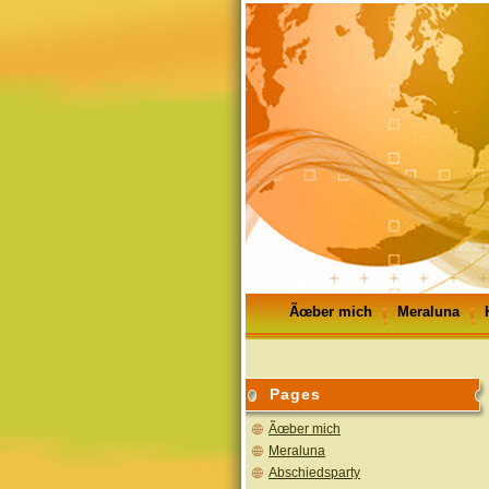
Ãœber mich
Meraluna
GÃ¤stebuch
Impressum
Pages
Ãœber mich
Meraluna
Abschiedsparty