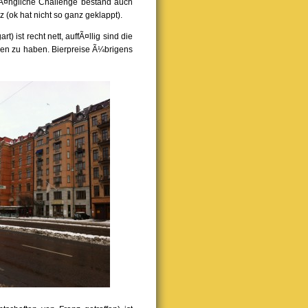
¤ngliche Challenge bestand auch
 (ok hat nicht so ganz geklappt).
 ist recht nett, auffÃ¤llig sind die
n zu haben. Bierpreise Ã¼brigens