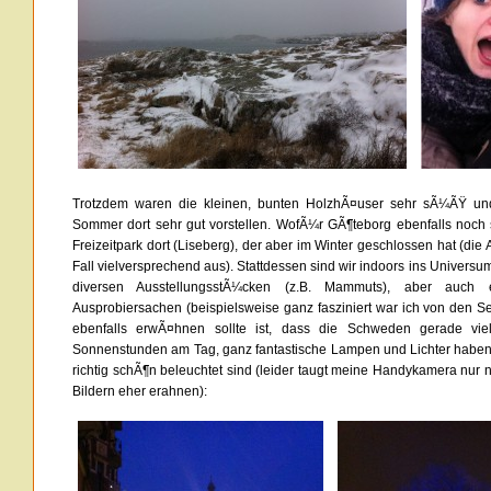
Trotzdem waren die kleinen, bunten HolzhÃ¤user sehr sÃ¼ÃŸ u
Sommer dort sehr gut vorstellen. WofÃ¼r GÃ¶teborg ebenfalls noch s
Freizeitpark dort (Liseberg), der aber im Winter geschlossen hat (di
Fall vielversprechend aus). Stattdessen sind wir indoors ins Universu
diversen AusstellungsstÃ¼cken (z.B. Mammuts), aber auch
Ausprobiersachen (beispielsweise ganz fasziniert war ich von den 
ebenfalls erwÃ¤hnen sollte ist, dass die Schweden gerade vi
Sonnenstunden am Tag, ganz fantastische Lampen und Lichter haben
richtig schÃ¶n beleuchtet sind (leider taugt meine Handykamera nur 
Bildern eher erahnen):