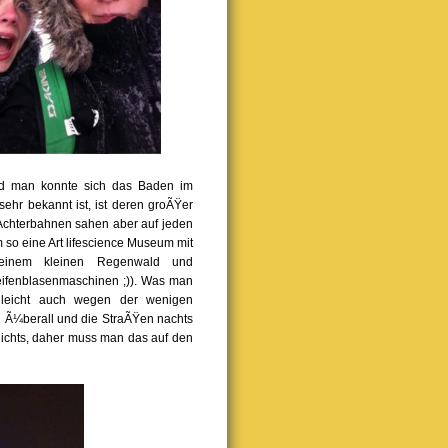
nd man konnte sich das Baden im
ehr bekannt ist, ist deren groÃŸer
e Achterbahnen sahen aber auf jeden
m so eine Art lifescience Museum mit
 einem kleinen Regenwald und
Seifenblasenmaschinen ;)). Was man
elleicht auch wegen der wenigen
 Ã¼berall und die StraÃŸen nachts
nichts, daher muss man das auf den