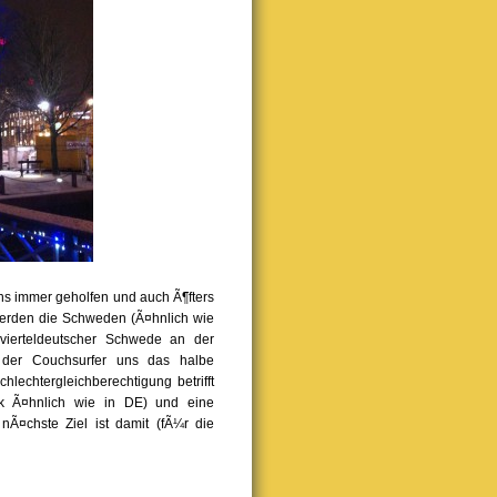
uns immer geholfen und auch Ã¶fters
erden die Schweden (Ã¤hnlich wie
 vierteldeutscher Schwede an der
r der Couchsurfer uns das halbe
hlechtergleichberechtigung betrifft
k Ã¤hnlich wie in DE) und eine
¤chste Ziel ist damit (fÃ¼r die