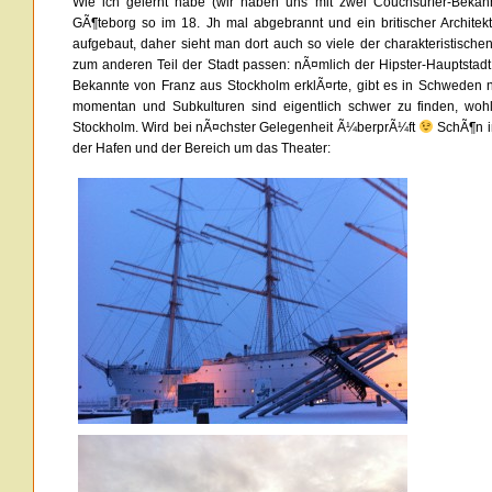
Wie ich gelernt habe (wir haben uns mit zwei Couchsurfer-Bekannt
GÃ¶teborg so im 18. Jh mal abgebrannt und ein britischer Architek
aufgebaut, daher sieht man dort auch so viele der charakteristisch
zum anderen Teil der Stadt passen: nÃ¤mlich der Hipster-Hauptsta
Bekannte von Franz aus Stockholm erklÃ¤rte, gibt es in Schweden nÃ
momentan und Subkulturen sind eigentlich schwer zu finden, wo
Stockholm. Wird bei nÃ¤chster Gelegenheit Ã¼berprÃ¼ft
SchÃ¶n in
der Hafen und der Bereich um das Theater: