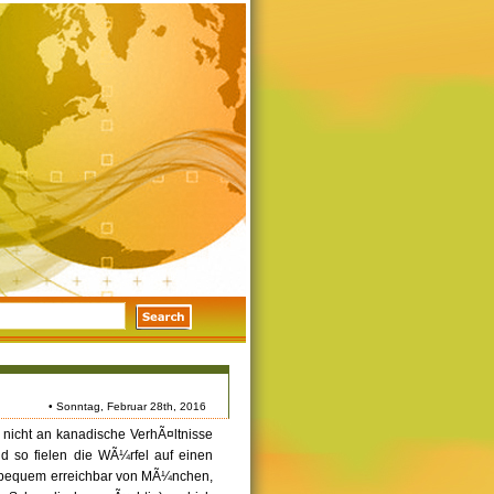
• Sonntag, Februar 28th, 2016
 nicht an kanadische VerhÃ¤ltnisse
 so fielen die WÃ¼rfel auf einen
ht bequem erreichbar von MÃ¼nchen,