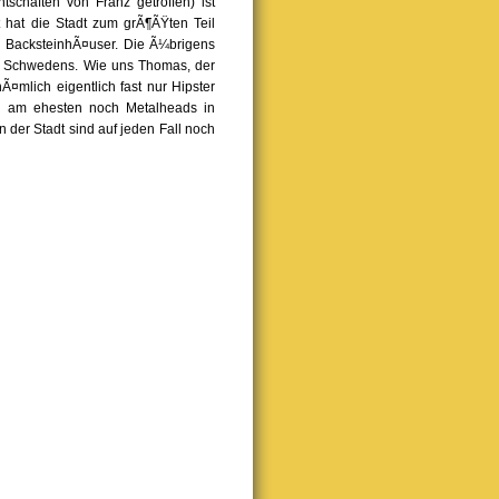
schaften von Franz getroffen) ist
t hat die Stadt zum grÃ¶ÃŸten Teil
en BacksteinhÃ¤user. Die Ã¼brigens
dt Schwedens. Wie uns Thomas, der
¤mlich eigentlich fast nur Hipster
hl am ehesten noch Metalheads in
 der Stadt sind auf jeden Fall noch