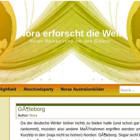
Nora erforscht die Welt
Noras Reisen rund um den Globus
Highfield
Abschiedsparty
Noras Australienbilder
GÃ¶teborg
Author:
Nora
Da der deutsche Winter bisher nichts zu bieten hatte (und schon gar
rankommt), mussten also andere MaÃŸnahmen ergriffen werden und
Kurztrip in den (naja nicht so hohen) Norden: GÃ¶teborg. Sogar rec