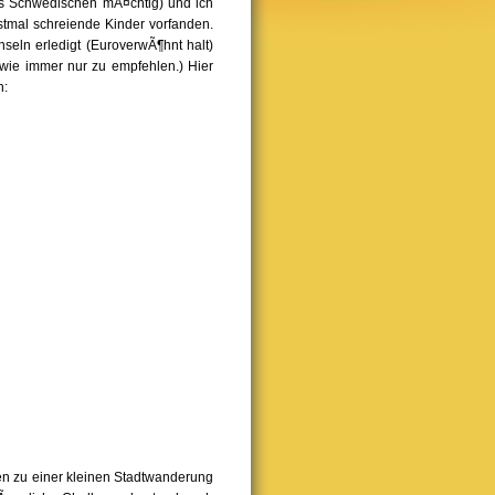
s Schwedischen mÃ¤chtig) und ich
stmal schreiende Kinder vorfanden.
ln erledigt (EuroverwÃ¶hnt halt)
wie immer nur zu empfehlen.) Hier
n:
n zu einer kleinen Stadtwanderung