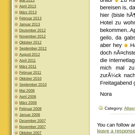
drauf
Zu Kam
Mai 2013
April 2013
bereisen is, d
März 2013
hier (bisle h
Februar 2013
Hotel zu woh
Januar 2013
bekommen..Apr
Dezember 2012
November 2012
geilo, da ga
Oktober 2012
aber hey
Ha
September 2012
doch nÃ¤chste
August 2012
die Internetl
April 2011
März 2011
mich mal zu
Februar 2011
zurÃ¼ck nach
Oktober 2010
Freitagabend 
September 2010
Mai 2008
Nora
April 2008
März 2008
Category:
Allge
Februar 2008
Januar 2008
Dezember 2007
You can follow a
November 2007
leave a respons
Oktober 2007