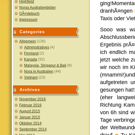
Highfield
ging!Momen
Noras Australienbilder
dranhÃ¤ngen
GÃ¤stebuch
Taxis oder Vi
Impressum
Sooo was war
Categories
Abschlussberi
Allgemein
(126)
Ergebnis prÃ¤
Administratives
(4)
ich endlich m
Finnland
(2)
jetzt welche 
Kanada
(32)
Malaysia, Singapur & Bali
(8)
wir noch im K
Nora in Australien
(44)
(mnammi!)und
Vietnam
(23)
aufgetreten 
gesungen hat!
Archives
(eher langwe
November 2016
Richtung Kam
Februar 2016
August 2015
von 6h sind w
Januar 2015
Tage verbring
Oktober 2014
der Weltwund
September 2014