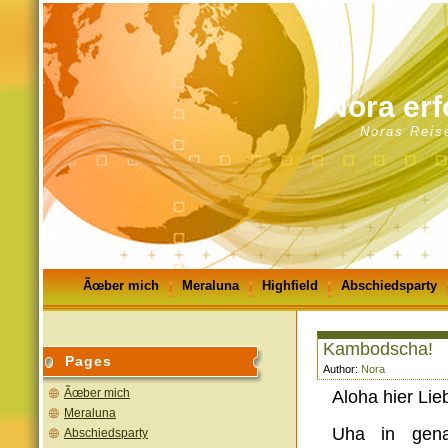
Nora erf
Noras Reis
Ãœber mich
Meraluna
Highfield
Abschiedsparty
GÃ¤stebuch
Impressum
Kambodscha!
Pages
Author:
Nora
Ãœber mich
Aloha hier Lie
Meraluna
Uha in gena
Abschiedsparty