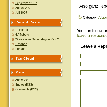
September 2007
Also ganz lie
August 2007
Juli 2007
Category:
Allge
Recent Posts
T-Hailand
You can follow a
GÃ¶teborg
leave a respons
Wien – oder Geburtstagstrip Vol.2
Lissabon
Leave a Repl
Portugal
Tag Cloud
Meta
Anmelden
Entries (RSS)
Comments (RSS)