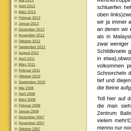
Rentnertrupp
Mai 2013
April 2013
schluerfen he
März 2013
oben links)zw
Februar 2013
wir ja immer 
Januar 2013
an denen wir 
Dezember 2012
November 2012
als in Malay
Oktober 2012
zwar weniger 
September 2012
Schildkroete g
August 2012
in etwa),obwo
April 2011
März 2011
volkommen pr
Februar 2011
Schnorcheln d
Oktober 2010
tief und diej
September 2010
die Beine au
Mai 2008
April 2008
Toll hier auf
März 2008
die man sieh
Februar 2008
Januar 2008
Zentrum Bali
Dezember 2007
vielem mehr!D
November 2007
menno nur no
Oktober 2007