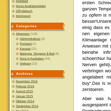
Highfield
ersten Schre
Noras Australienbilder
ganzen Tempel
GÃ¤stebuch
zu opfern is 
Impressum
besser!Unsere
Categories
einig dass es
nen eigenen
Allgemein
(126)
Administratives
(4)
Klimaanlage u
Finnland
(2)
Anwesen mit 
Kanada
(32)
beinahe infi
Malaysia, Singapur & Bali
(8)
schoen!Nur hat
Nora in Australien
(44)
Vietnam
(23)
Nerven geht(
verbringen wo
Archives
angelabert m
November 2016
buy“.Das is s
Februar 2016
zerstoeren.
August 2015
Januar 2015
Aber was ha
Oktober 2014
ausgespannt i
September 2014