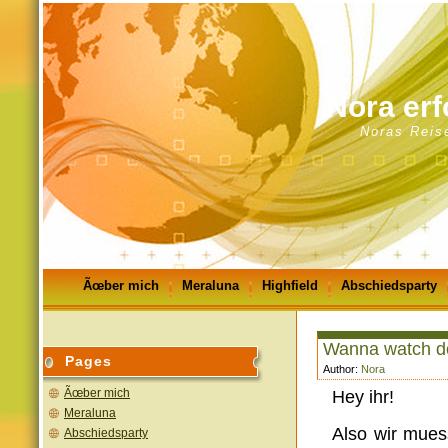
Nora erf
Noras Reis
Ãœber mich
Meraluna
Highfield
Abschiedsparty
GÃ¤stebuch
Impressum
Wanna watch d
Pages
Author:
Nora
Ãœber mich
Hey ihr!
Meraluna
Also wir mues
Abschiedsparty