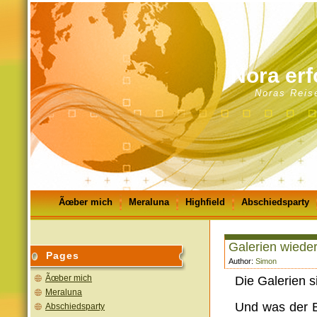
Nora erf
Noras Reis
Ãœber mich
Meraluna
Highfield
Abschiedsparty
GÃ¤stebuch
Impressum
Galerien wieder
Pages
Author:
Simon
Ãœber mich
Die Galerien 
Meraluna
Und was der Bu
Abschiedsparty