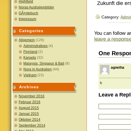
Highfield
Zukunft die e
Noras Australienbilder
GÃ¤stebuch
Category:
Admin
Impressum
Categories
You can follow a
leave a respons
Allgemein
(126)
Administratives
(4)
Finnland
(2)
One Respo
Kanada
(32)
Malaysia, Singapur & Bali
(8)
agnetha
Nora in Australien
(44)
Vietnam
(23)
h
Archives
Leave a Repl
November 2016
Februar 2016
August 2015
Januar 2015
Oktober 2014
September 2014