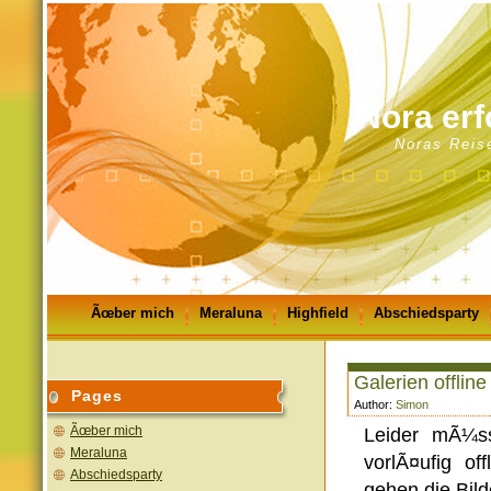
Nora erf
Noras Reis
Ãœber mich
Meraluna
Highfield
Abschiedsparty
GÃ¤stebuch
Impressum
Galerien offline
Pages
Author:
Simon
Ãœber mich
Leider mÃ¼ss
Meraluna
vorlÃ¤ufig o
Abschiedsparty
gehen die Bild