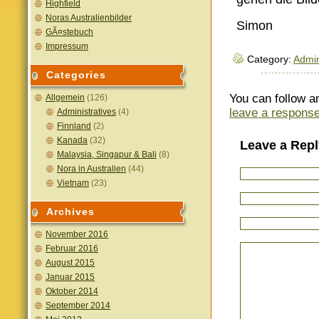
Highfield
Noras Australienbilder
Simon
GÃ¤stebuch
Impressum
Category:
Admin
Categories
You can follow a
Allgemein
(126)
leave a respons
Administratives
(4)
Finnland
(2)
Kanada
(32)
Leave a Repl
Malaysia, Singapur & Bali
(8)
Nora in Australien
(44)
Vietnam
(23)
Archives
November 2016
Februar 2016
August 2015
Januar 2015
Oktober 2014
September 2014