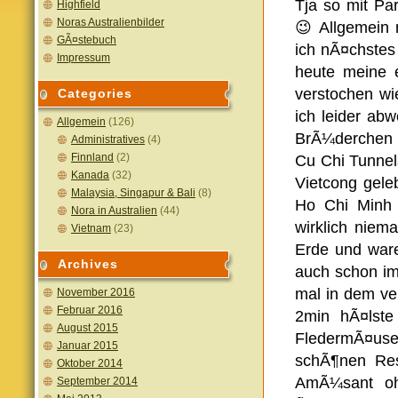
Tja so mit Pa
Highfield
Noras Australienbilder
😉 Allgemein
GÃ¤stebuch
ich nÃ¤chstes 
Impressum
heute meine e
verstochen wi
Categories
ich leider ab
Allgemein
(126)
BrÃ¼derchen 
Administratives
(4)
Finnland
(2)
Cu Chi Tunnel
Kanada
(32)
Vietcong gele
Malaysia, Singapur & Bali
(8)
Ho Chi Minh C
Nora in Australien
(44)
wirklich niem
Vietnam
(23)
Erde und war
Archives
auch schon im
mal in dem ve
November 2016
Februar 2016
2min hÃ¤lste
August 2015
FledermÃ¤use
Januar 2015
schÃ¶nen Res
Oktober 2014
AmÃ¼sant oh
September 2014