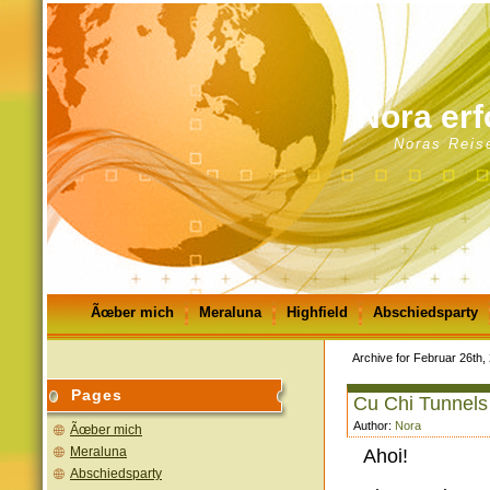
Nora erf
Noras Reis
Ãœber mich
Meraluna
Highfield
Abschiedsparty
GÃ¤stebuch
Impressum
Archive for Februar 26th,
Pages
Cu Chi Tunnels
Author:
Nora
Ãœber mich
Meraluna
Ahoi!
Abschiedsparty