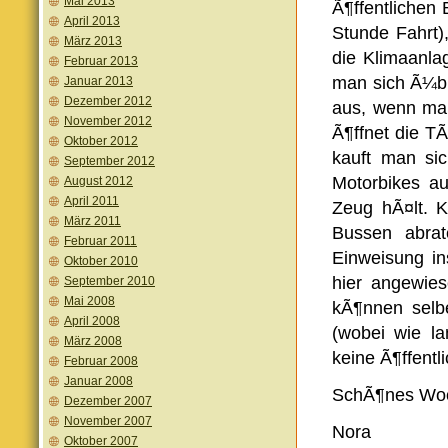
Mai 2013
Ã¶ffentlichen
April 2013
Stunde Fahrt),
März 2013
die Klimaanla
Februar 2013
man sich Ã¼br
Januar 2013
Dezember 2012
aus, wenn man
November 2012
Ã¶ffnet die TÃ
Oktober 2012
kauft man sic
September 2012
Motorbikes a
August 2012
April 2011
Zeug hÃ¤lt. K
März 2011
Bussen abrat
Februar 2011
Einweisung in
Oktober 2010
hier angewies
September 2010
Mai 2008
kÃ¶nnen selb
April 2008
(wobei wie l
März 2008
keine Ã¶ffentl
Februar 2008
Januar 2008
SchÃ¶nes Woc
Dezember 2007
November 2007
Nora
Oktober 2007