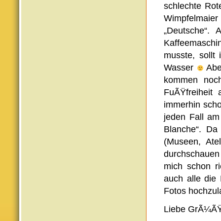
schlechte Rot
Wimpfelmaier
„Deutsche“. 
Kaffeemaschi
musste, sollt
Wasser
Aber
kommen noch 
FuÃŸfreiheit
immerhin scho
jeden Fall am
Blanche“. Da
(Museen, Ate
durchschauen u
mich schon ri
auch alle die
Fotos hochzul
Liebe GrÃ¼ÃŸe