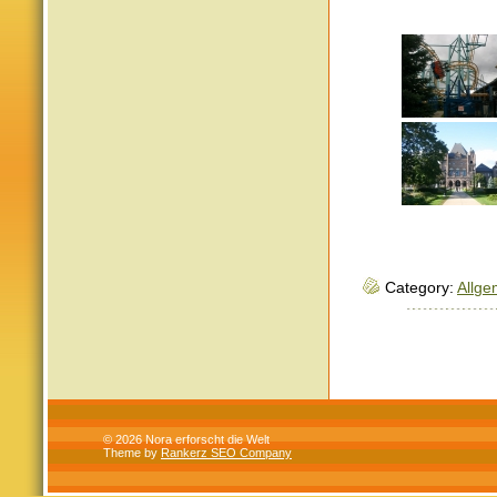
Category:
Allge
© 2026 Nora erforscht die Welt
Theme by
Rankerz SEO Company