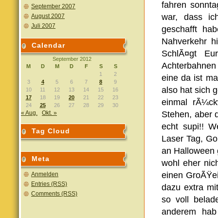
fahren sonnta
September 2007
war, dass ic
August 2007
Juli 2007
geschafft ha
Nahverkehr hi
Calendar
SchlÃ¤gt Eu
September 2012
Achterbahnen
M
D
M
D
F
S
S
1
2
eine da ist m
3
4
5
6
7
8
9
also hat sich 
10
11
12
13
14
15
16
17
18
19
20
21
22
23
einmal rÃ¼c
24
25
26
27
28
29
30
« Aug.
Okt. »
Stehen, aber 
echt supi!! 
Tag Cloud
Laser Tag, G
an Halloween 
Meta
wohl eher ni
einen GroÃŸei
Anmelden
Entries (RSS)
dazu extra mi
Comments (RSS)
so voll bela
anderem hab 