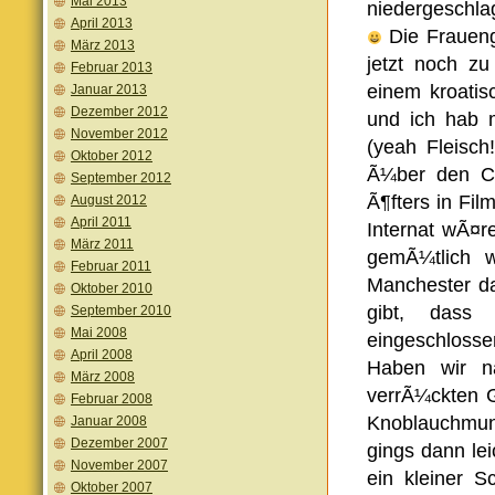
Mai 2013
niedergeschl
April 2013
Die Fraueng
März 2013
jetzt noch z
Februar 2013
einem kroatis
Januar 2013
Dezember 2012
und ich hab 
November 2012
(yeah Fleisch
Oktober 2012
Ã¼ber den Ca
September 2012
Ã¶fters in Fi
August 2012
April 2011
Internat wÃ¤
März 2011
gemÃ¼tlich 
Februar 2011
Manchester da
Oktober 2010
gibt, dass 
September 2010
Mai 2008
eingeschloss
April 2008
Haben wir n
März 2008
verrÃ¼ckten G
Februar 2008
Knoblauchmun
Januar 2008
Dezember 2007
gings dann le
November 2007
ein kleiner S
Oktober 2007