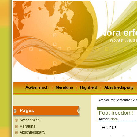
Nora erf
Noras Reis
Ãœber mich
Meraluna
Highfield
Abschiedsparty
GÃ¤stebuch
Impressum
Archive for September 25
Pages
Foot freedom!
Author:
Nora
Ãœber mich
Meraluna
Huhu!!
Abschiedsparty