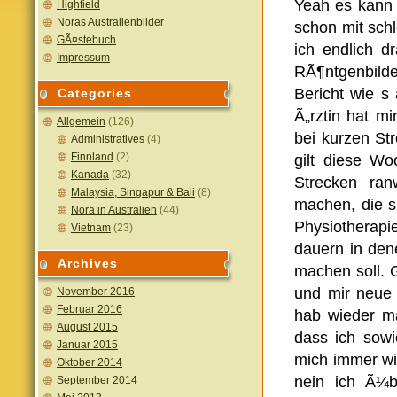
Yeah es kann 
Highfield
Noras Australienbilder
schon mit sch
GÃ¤stebuch
ich endlich dr
Impressum
RÃ¶ntgenbilde
Bericht wie s 
Categories
Ã„rztin hat mi
Allgemein
(126)
bei kurzen St
Administratives
(4)
Finnland
(2)
gilt diese W
Kanada
(32)
Strecken ra
Malaysia, Singapur & Bali
(8)
machen, die s
Nora in Australien
(44)
Physiotherapie
Vietnam
(23)
dauern in den
Archives
machen soll. 
und mir neue 
November 2016
Februar 2016
hab wieder ma
August 2015
dass ich sowi
Januar 2015
mich immer wi
Oktober 2014
nein ich Ã¼b
September 2014